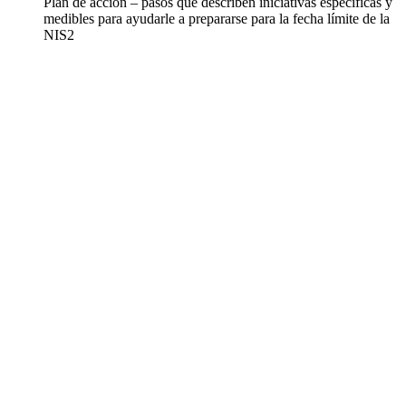
Plan de acción – pasos que describen iniciativas específicas y
medibles para ayudarle a prepararse para la fecha límite de la
NIS2