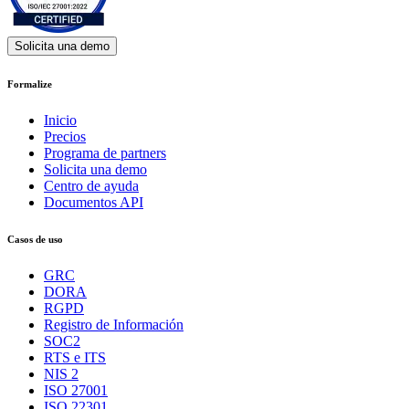
Solicita una demo
Formalize
Inicio
Precios
Programa de partners
Solicita una demo
Centro de ayuda
Documentos API
Casos de uso
GRC
DORA
RGPD
Registro de Información
SOC2
RTS e ITS
NIS 2
ISO 27001
ISO 22301